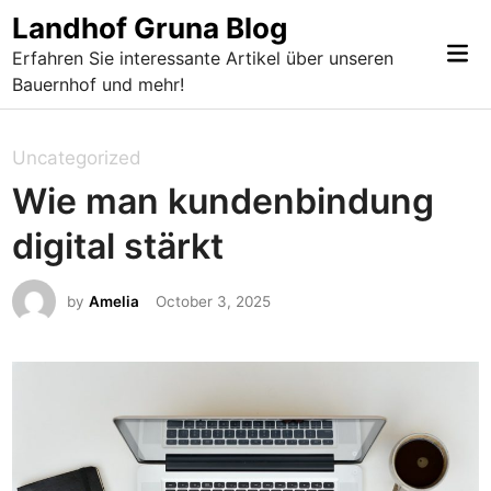
Skip
Landhof Gruna Blog
to
Mai
Erfahren Sie interessante Artikel über unseren
content
Me
Bauernhof und mehr!
P
Uncategorized
o
Wie man kundenbindung
s
digital stärkt
t
e
by
Amelia
October 3, 2025
d
i
n