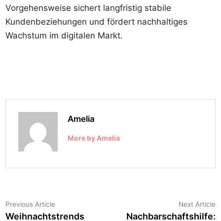
Vorgehensweise sichert langfristig stabile
Kundenbeziehungen und fördert nachhaltiges
Wachstum im digitalen Markt.
Amelia
More by Amelia
Post
Previous
N
Previous Article
Next Article
article:
a
Weihnachtstrends
Nachbarschaftshilfe:
navigation